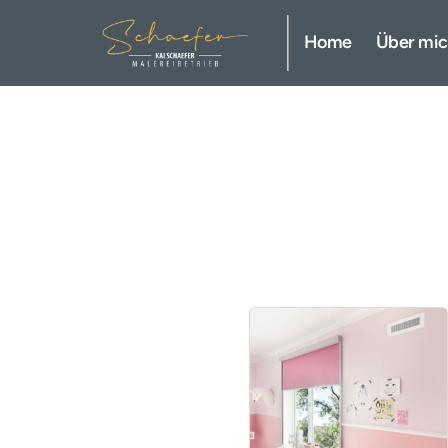
Fugenlose Oberflächen
Home
Über mi
Malerarbeiten innen und außen
Kreative Wandgestaltung
Tapezierarbeiten
Bodenbelagsarbeiten
Schimmelsanierung
Gutachter/Sachverständiger