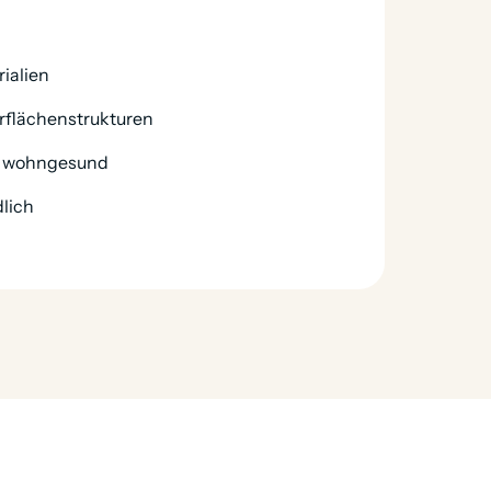
ialien
erflächenstrukturen
& wohngesund
lich