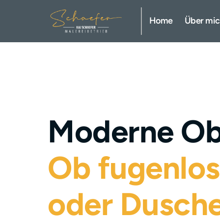
Fugenlose Oberflächen
Home
Über mi
Malerarbeiten innen und außen
Kreative Wandgestaltung
Tapezierarbeiten
Bodenbelagsarbeiten
Moderne Ob
Schimmelsanierung
Ob 
fugenlos
Gutachter/Sachverständiger
oder 
Dusch