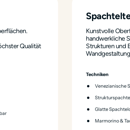
Spachtelt
erflächen. 
Kunstvolle Ober
handwerkliche Sp
hster Qualität 
Strukturen und Ef
Wandgestaltung.
Techniken
Venezianische 
Strukturspachtel
Glatte Spachtel
bar
Marmorino & Ta