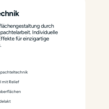
echnik
flächengestaltung durch 
achtelarbeit. Individuelle 
fekte für einzigartige 


Spachteltechnik
 mit Relief
oberflächen
delakt